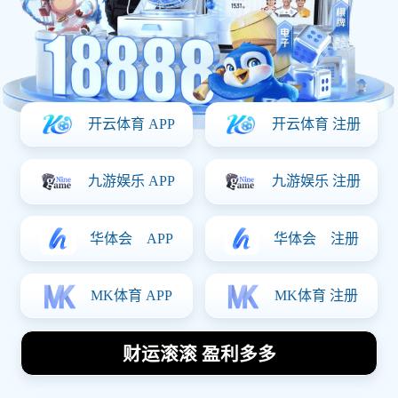
今日精彩直播
实时更新中
LIVE
英超
足球
曼城
阿森纳
VS
比赛时间：今天 23:30
伊蒂哈德球场 · 第28轮焦点战
西甲