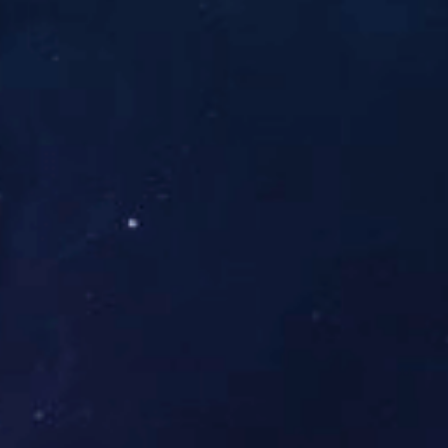
热门球队
Manchester United 曼联
Real Madrid 皇家马德里