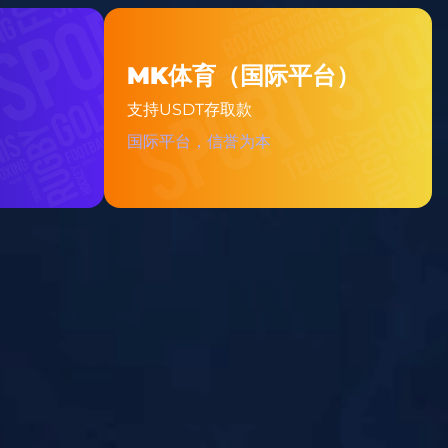
实时更新中
LIVE
NBA
篮球
湖人
勇士
VS
比赛时间：明天 10:00
斯台普斯中心 · 常规赛