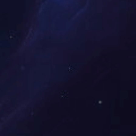
庞大的球队数据库。无论您是关注梅西、C罗、姆巴佩
起，我们都能提供详尽的球员资料、生涯数据及转会
讨瓜迪奥拉的战术体系对球队成绩的影响；在介绍
洛
史与核心球员的个人能力。
以下常见问题：
优选最优线路，确保在万人同时在线观看的情况下依