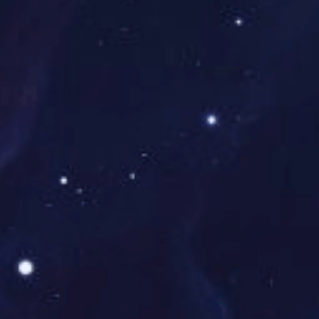
全能体育顾问。我们拥有专业的赛事解说团队和数据分
给观众。相较于传统电视转播，我们的直播源具有更
多视角切换的优势。
别卡顿，流畅观看每一秒精彩。
竞等全品类体育赛事。
缝切换，随时随地看比赛。