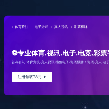
6T
体育
6
专注英超 | 西甲 | 德甲 | 意甲 | 法甲 | 世界杯 |