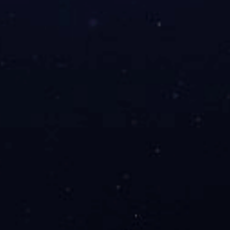
意甲直播
的回顾与前瞻，国
亚平宁半岛的战术大师们，攻防
。
转换的艺术。