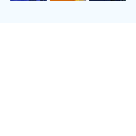
湖人
勇士
VS
比赛时间：明天 10:00
斯台普斯中心 · 常规赛
欧冠
足球
拜仁
巴黎圣日耳曼
VS
比赛时间：周三 02:45
安联球场 · 小组赛